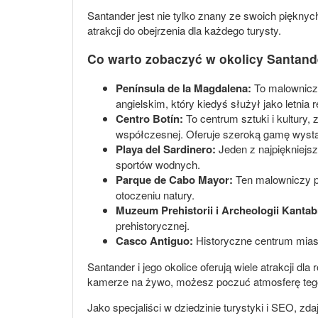
Santander jest nie tylko znany ze swoich pięknych 
atrakcji do obejrzenia dla każdego turysty.
Co warto zobaczyć w okolicy Santand
Península de la Magdalena:
To malownicze
angielskim, który kiedyś służył jako letnia 
Centro Botín:
To centrum sztuki i kultury,
współczesnej. Oferuje szeroką gamę wysta
Playa del Sardinero:
Jeden z najpiękniejsz
sportów wodnych.
Parque de Cabo Mayor:
Ten malowniczy pa
otoczeniu natury.
Muzeum Prehistorii i Archeologii Kantabr
prehistorycznej.
Casco Antiguo:
Historyczne centrum miast
Santander i jego okolice oferują wiele atrakcji dl
kamerze na żywo, możesz poczuć atmosferę tego
Jako specjaliści w dziedzinie turystyki i SEO, zd