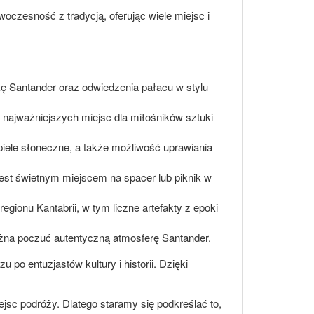
owoczesność z tradycją, oferując wiele miejsc i
ę Santander oraz odwiedzenia pałacu w stylu
z najważniejszych miejsc dla miłośników sztuki
piele słoneczne, a także możliwość uprawiania
 Jest świetnym miejscem na spacer lub piknik w
ionu Kantabrii, w tym liczne artefakty z epoki
ożna poczuć autentyczną atmosferę Santander.
 po entuzjastów kultury i historii. Dzięki
iejsc podróży. Dlatego staramy się podkreślać to,