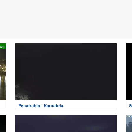
two
Penarrubia - Kantabria
S