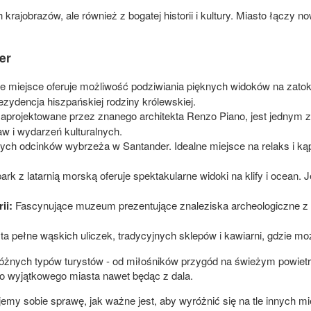
krajobrazów, ale również z bogatej historii i kultury. Miasto łączy n
er
 miejsce oferuje możliwość podziwiania pięknych widoków na zatok
rezydencja hiszpańskiej rodziny królewskiej.
 zaprojektowane przez znanego architekta Renzo Piano, jest jednym 
w i wydarzeń kulturalnych.
ych odcinków wybrzeża w Santander. Idealne miejsce na relaks i ką
rk z latarnią morską oferuje spektakularne widoki na klify i ocean.
ii:
Fascynujące muzeum prezentujące znaleziska archeologiczne z reg
a pełne wąskich uliczek, tradycyjnych sklepów i kawiarni, gdzie m
a różnych typów turystów - od miłośników przygód na świeżym powietrzu
 wyjątkowego miasta nawet będąc z dala.
ajemy sobie sprawę, jak ważne jest, aby wyróżnić się na tle innych m