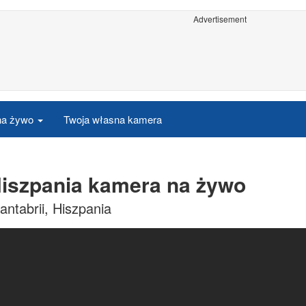
Advertisement
 na żywo
Twoja własna kamera
iszpania kamera na żywo
ntabrii, Hiszpania