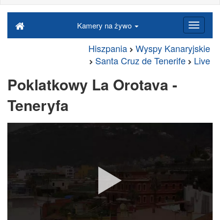
Kamery na żywo
Hiszpania
Wyspy Kanaryjskie
Santa Cruz de Tenerife
Live
Poklatkowy La Orotava -
Teneryfa