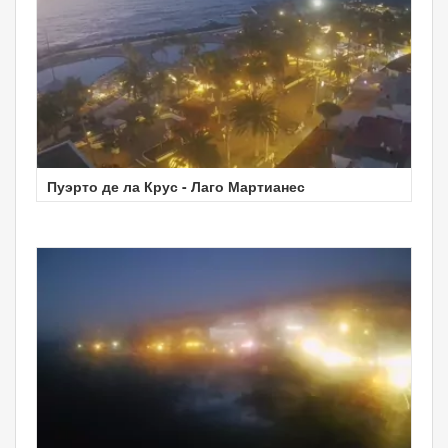
Пуэрто де ла Крус - Лаго Мартианес