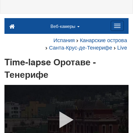
Веб-камеры
Испания
Канарские острова
Санта-Крус-де-Тенерифе
Live
Time-lapse Оротаве -
Тенерифе