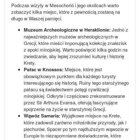
Podczas wizyty w Mesochorió i jego okolicach warto
zobaczyć kilka miejsc, które z pewnością zostaną na
długo w Waszej pamięci.
Muzeum Archeologiczne w Heraklionie:
Jedno z
najważniejszych muzeów archeologicznych w
Grecji, które mieści imponującą kolekcję znalezisk
z epoki minojskiej. Warto poświęcić kilka godzin na
zwiedzanie, aby lepiej zrozumieć kulturę i historię
Krety.
Pałac w Knossos:
Miejsce, które jest
obowiązkowym punktem dla każdego turysty
interesującego się historią. Ruiny tego starożytnego
pałacu są świadectwem potęgi cywilizacji
minojskiej. Odkryte i częściowo zrekonstruowane
przez Sir Arthura Evansa, oferują fascynujące
spojrzenie na życie w starożytnej Grecji.
Wąwóz Samaria:
Wyjątkowe miejsce na Krete,
które zadowoli zarówno miłośników przyrody, jak i
piechurów. Spacer po tym najdłuższym wąwozie w
Europie to niezapomniane doświadczenie, które