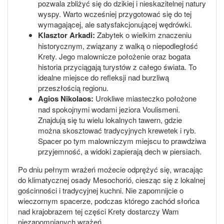
pozwala zbliżyć się do dzikiej i nieskazitelnej natury
wyspy. Warto wcześniej przygotować się do tej
wymagającej, ale satysfakcjonującej wędrówki.
Klasztor Arkadi:
Zabytek o wielkim znaczeniu
historycznym, związany z walką o niepodległość
Krety. Jego malownicze położenie oraz bogata
historia przyciągają turystów z całego świata. To
idealne miejsce do refleksji nad burzliwą
przeszłością regionu.
Agios Nikolaos:
Urokliwe miasteczko położone
nad spokojnymi wodami jeziora Voulismeni.
Znajdują się tu wielu lokalnych tawern, gdzie
można skosztować tradycyjnych krewetek i ryb.
Spacer po tym malowniczym miejscu to prawdziwa
przyjemność, a widoki zapierają dech w piersiach.
Po dniu pełnym wrażeń możecie odprężyć się, wracając
do klimatycznej osady Mesochorió, ciesząc się z lokalnej
gościnności i tradycyjnej kuchni. Nie zapomnijcie o
wieczornym spacerze, podczas którego zachód słońca
nad krajobrazem tej części Krety dostarczy Wam
niezapomnianych wrażeń.