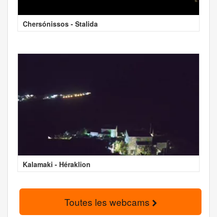
Chersónissos - Stalida
Kalamaki - Héraklion
Toutes les webcams