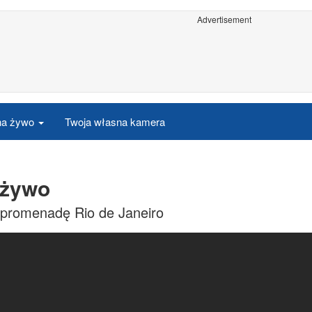
Advertisement
 na żywo
Twoja własna kamera
 żywo
a promenadę Rio de Janeiro