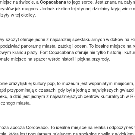
 miejsc na świecie, a
Copacabana
to jego serce. Jest znana na całym
urystów jak magnes. Jednak okolice tej słynnej dzielnicy kryją wiele 
zyty w tej okolicy.
wy szczyt oferuje jedne z najbardziej spektakularnych widoków na Ri
podziwiać panoramę miasta, zatokę i ocean. To idealne miejsce na
wym krańcu plaży, Fort Copacabana oferuje nie tylko historię i kul
nałe miejsce na spacer wśród historii i piękna przyrody.
onie brazylijskiej kultury pop, to muzeum jest wspaniałym miejscem,
iątki przypominają o czasach, gdy była jedną z największych gwiaz
wieku, a dziś jest jednym z najważniejszych centrów kulturalnych w 
ycznego miasta.
nóża Zbocza Corcovado. To idealne miejsce na relaks i odpoczynek w
nia, która jest popularnym miejscem na spokojne chwile z widokiem n