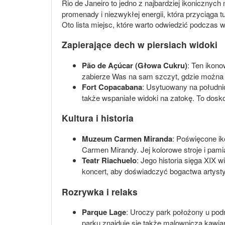
Rio de Janeiro to jedno z najbardziej ikonicznych
promenady i niezwykłej energii, która przyciąga t
Oto lista miejsc, które warto odwiedzić podczas wi
Zapierające dech w piersiach widoki
Pão de Açúcar (Głowa Cukru)
: Ten ikono
zabierze Was na sam szczyt, gdzie można 
Fort Copacabana
: Usytuowany na południo
także wspaniałe widoki na zatokę. To dosko
Kultura i historia
Muzeum Carmen Miranda
: Poświęcone ik
Carmen Mirandy. Jej kolorowe stroje i pam
Teatr Riachuelo
: Jego historia sięga XIX 
koncert, aby doświadczyć bogactwa artyst
Rozrywka i relaks
Parque Lage
: Uroczy park położony u pod
parku znajduje się także malownicza kawiar