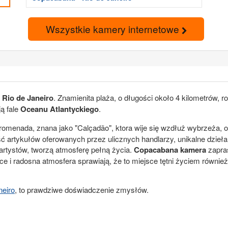
Wszystkie kamery internetowe
Rio de Janeiro
. Znamienita plaża, o długości około 4 kilometrów, r
ją fale
Oceanu Atlantyckiego
.
romenada, znana jako "Calçadão", ktora wije się wzdłuż wybrzeża, 
ć artykułów oferowanych przez ulicznych handlarzy, unikalne dzieł
artystów, tworzą atmosferę pełną życia.
Copacabana kamera
zapras
e i radosna atmosfera sprawiają, że to miejsce tętni życiem również
neiro
, to prawdziwe doświadczenie zmysłów.