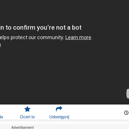
da
Oceń to
Udostępnij
Advertisement