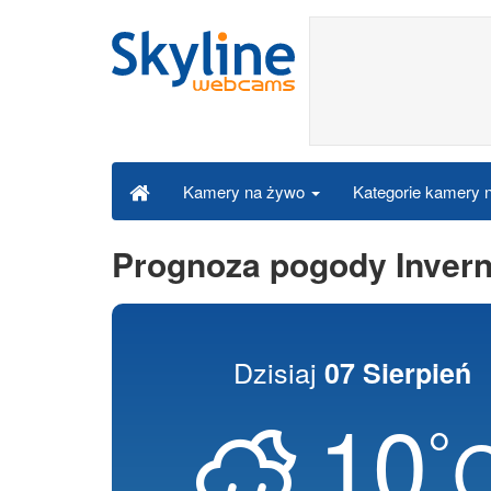
Kategorie kamery
Kamery na żywo
Prognoza pogody Inver
Dzisiaj
07 Sierpień
10
°