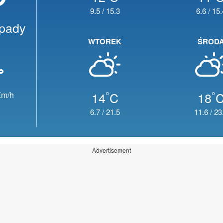
9.5
/
15.3
6.6
/
15.
opady
WTOREK
ŚROD
°
°
14
C
18
m/h
6.7
/
21.5
11.6
/
23
Advertisement