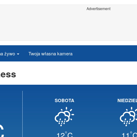
Advertisement
 na żywo
Twoja własna kamera
ness
SOBOTA
NIEDZIE
C
°
°
12
C
11