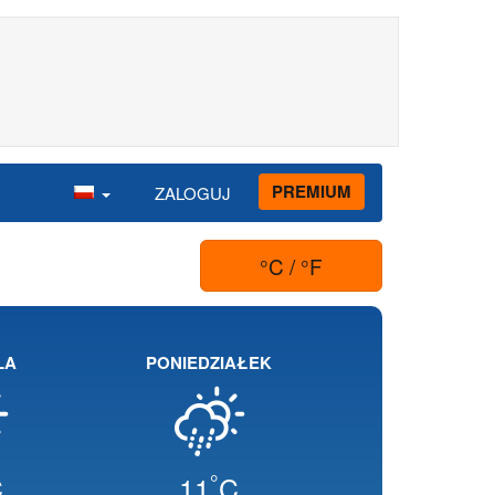
PREMIUM
ZALOGUJ
°C / °F
LA
PONIEDZIAŁEK
°
C
11
C