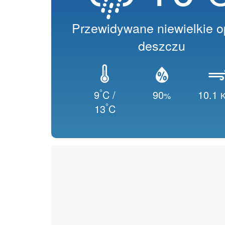
Przewidywane niewielkie 
deszczu
°
9
C /
90
10.1
%
K
°
13
C