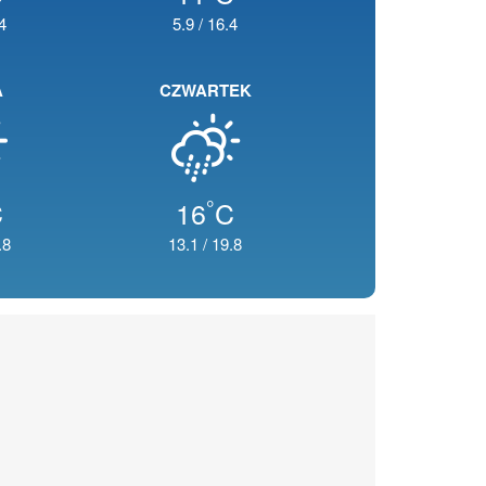
4
5.9
/
16.4
A
CZWARTEK
°
C
16
C
.8
13.1
/
19.8