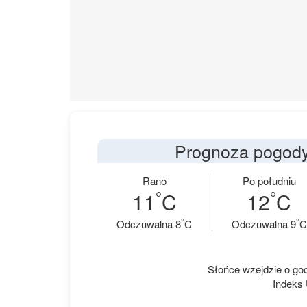
Prognoza pogody 
Rano
Po południu
°
°
11
C
12
C
°
°
Odczuwalna 8
C
Odczuwalna 9
C
Słońce wzejdzie o godz
Indeks