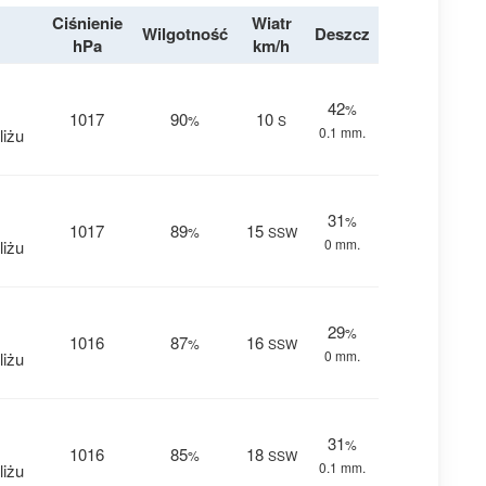
Ciśnienie
Wiatr
Wilgotność
Deszcz
hPa
km/h
42
%
1017
90
10
%
S
0.1 mm.
liżu
31
%
1017
89
15
%
SSW
0 mm.
liżu
29
%
1016
87
16
%
SSW
0 mm.
liżu
31
%
1016
85
18
%
SSW
0.1 mm.
liżu