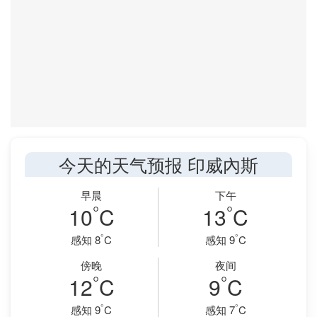
今天的天气预报 印威內斯
早晨
下午
°
°
10
C
13
C
°
°
感知 8
C
感知 9
C
傍晚
夜间
°
°
12
C
9
C
°
°
感知 9
C
感知 7
C