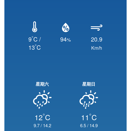
°
9
C /
94
20.9
%
°
13
C
Km/h
星期六
星期日
°
°
12
C
11
C
9.7
/
14.2
6.5
/
14.9