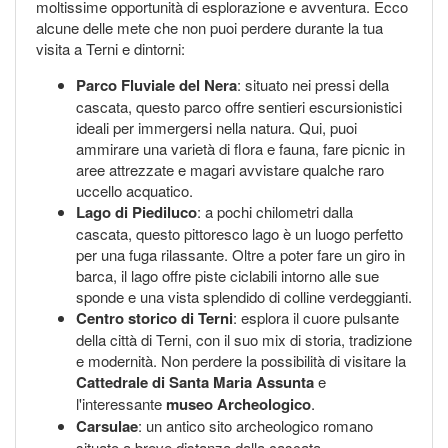
moltissime opportunità di esplorazione e avventura. Ecco
alcune delle mete che non puoi perdere durante la tua
visita a Terni e dintorni:
Parco Fluviale del Nera
: situato nei pressi della
cascata, questo parco offre sentieri escursionistici
ideali per immergersi nella natura. Qui, puoi
ammirare una varietà di flora e fauna, fare picnic in
aree attrezzate e magari avvistare qualche raro
uccello acquatico.
Lago di Piediluco
: a pochi chilometri dalla
cascata, questo pittoresco lago è un luogo perfetto
per una fuga rilassante. Oltre a poter fare un giro in
barca, il lago offre piste ciclabili intorno alle sue
sponde e una vista splendido di colline verdeggianti.
Centro storico di Terni
: esplora il cuore pulsante
della città di Terni, con il suo mix di storia, tradizione
e modernità. Non perdere la possibilità di visitare la
Cattedrale di Santa Maria Assunta
e
l'interessante
museo Archeologico
.
Carsulae
: un antico sito archeologico romano
situato a breve distanza dalla cascata.