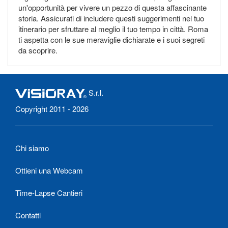
un'opportunità per vivere un pezzo di questa affascinante
storia. Assicurati di includere questi suggerimenti nel tuo
itinerario per sfruttare al meglio il tuo tempo in città. Roma
ti aspetta con le sue meraviglie dichiarate e i suoi segreti
da scoprire.
S.r.l.
Copyright 2011 - 2026
Chi siamo
Ottieni una Webcam
Time-Lapse Cantieri
Contatti