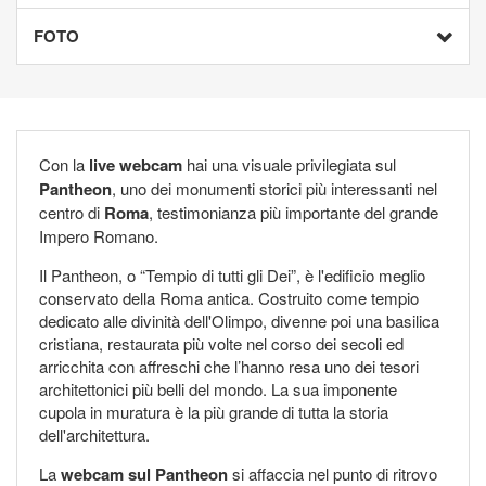
FOTO
Con la
live webcam
hai una visuale privilegiata sul
Pantheon
, uno dei monumenti storici più interessanti nel
centro di
Roma
, testimonianza più importante del grande
Impero Romano.
Il Pantheon, o “Tempio di tutti gli Dei”, è l'edificio meglio
conservato della Roma antica. Costruito come tempio
dedicato alle divinità dell'Olimpo, divenne poi una basilica
cristiana, restaurata più volte nel corso dei secoli ed
arricchita con affreschi che l’hanno resa uno dei tesori
architettonici più belli del mondo. La sua imponente
cupola in muratura è la più grande di tutta la storia
dell'architettura.
La
webcam sul Pantheon
si affaccia nel punto di ritrovo