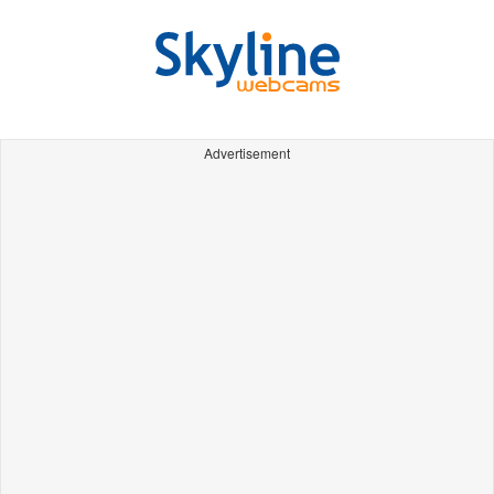
Advertisement