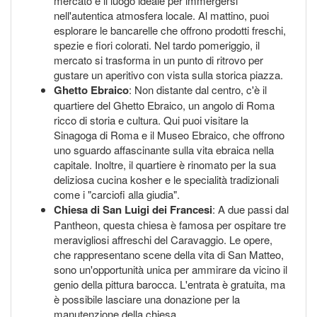
mercato è il luogo ideale per immergersi
nell'autentica atmosfera locale. Al mattino, puoi
esplorare le bancarelle che offrono prodotti freschi,
spezie e fiori colorati. Nel tardo pomeriggio, il
mercato si trasforma in un punto di ritrovo per
gustare un aperitivo con vista sulla storica piazza.
Ghetto Ebraico
: Non distante dal centro, c'è il
quartiere del Ghetto Ebraico, un angolo di Roma
ricco di storia e cultura. Qui puoi visitare la
Sinagoga di Roma e il Museo Ebraico, che offrono
uno sguardo affascinante sulla vita ebraica nella
capitale. Inoltre, il quartiere è rinomato per la sua
deliziosa cucina kosher e le specialità tradizionali
come i "carciofi alla giudia".
Chiesa di San Luigi dei Francesi
: A due passi dal
Pantheon, questa chiesa è famosa per ospitare tre
meravigliosi affreschi del Caravaggio. Le opere,
che rappresentano scene della vita di San Matteo,
sono un'opportunità unica per ammirare da vicino il
genio della pittura barocca. L'entrata è gratuita, ma
è possibile lasciare una donazione per la
manutenzione della chiesa.