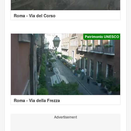
Roma - Via del Corso
Patrimonio UNESCO
Roma - Via della Frezza
Advertisement