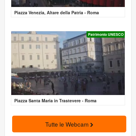
Piazza Venezia, Altare della Patria - Roma
Patrimonio UNESCO
Piazza Santa Maria in Trastevere - Roma
Tutte le Webcam