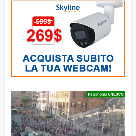
Patrimonio UNESCO