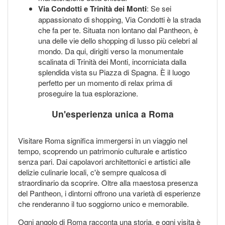
Via Condotti e Trinità dei Monti
: Se sei
appassionato di shopping, Via Condotti è la strada
che fa per te. Situata non lontano dal Pantheon, è
una delle vie dello shopping di lusso più celebri al
mondo. Da qui, dirigiti verso la monumentale
scalinata di Trinità dei Monti, incorniciata dalla
splendida vista su Piazza di Spagna. È il luogo
perfetto per un momento di relax prima di
proseguire la tua esplorazione.
Un'esperienza unica a Roma
Visitare Roma significa immergersi in un viaggio nel
tempo, scoprendo un patrimonio culturale e artistico
senza pari. Dai capolavori architettonici e artistici alle
delizie culinarie locali, c'è sempre qualcosa di
straordinario da scoprire. Oltre alla maestosa presenza
del Pantheon, i dintorni offrono una varietà di esperienze
che renderanno il tuo soggiorno unico e memorabile.
Ogni angolo di Roma racconta una storia, e ogni visita è