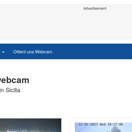
Advertisement
a
Ottieni una Webcam
 webcam
n Sicilia