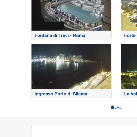
Fontana di Trevi - Roma
Forte
Ingresso Porto di Sliema
La Val
Signo