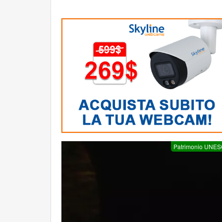
Patrimonio UNE