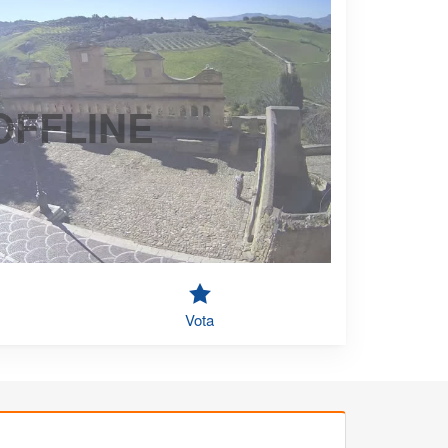
OFFLINE
Vota