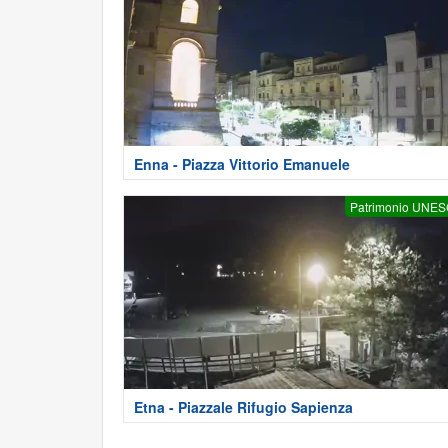
Enna - Piazza Vittorio Emanuele
Patrimonio UNE
Etna - Piazzale Rifugio Sapienza