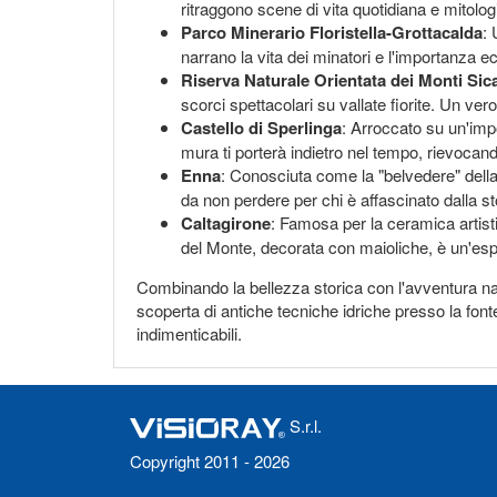
ritraggono scene di vita quotidiana e mitolog
Parco Minerario Floristella-Grottacalda
: 
narrano la vita dei minatori e l'importanza e
Riserva Naturale Orientata dei Monti Sic
scorci spettacolari su vallate fiorite. Un ver
Castello di Sperlinga
: Arroccato su un'imp
mura ti porterà indietro nel tempo, rievocand
Enna
: Conosciuta come la "belvedere" della 
da non perdere per chi è affascinato dalla sto
Caltagirone
: Famosa per la ceramica artisti
del Monte, decorata con maioliche, è un'esp
Combinando la bellezza storica con l'avventura nat
scoperta di antiche tecniche idriche presso la fonte
indimenticabili.
S.r.l.
Copyright 2011 - 2026