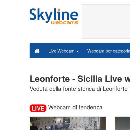
Webcam per categori
Live Webcam
Leonforte - Sicilia Live
Veduta della fonte storica di Leonforte i
Webcam di tendenza
LIVE