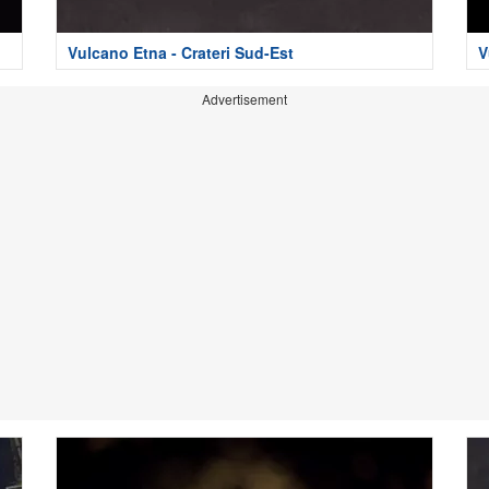
Vulcano Etna - Crateri Sud-Est
V
Advertisement