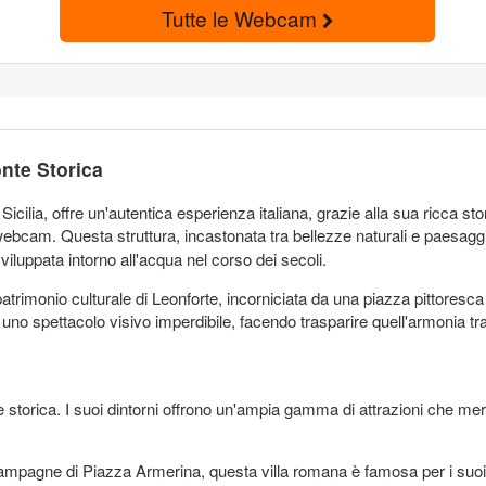
Tutte le Webcam
nte Storica
cilia, offre un'autentica esperienza italiana, grazie alla sua ricca stor
la webcam. Questa struttura, incastonata tra bellezze naturali e paesag
sviluppata intorno all'acqua nel corso dei secoli.
trimonio culturale di Leonforte, incorniciata da una piazza pittoresc
o uno spettacolo visivo imperdibile, facendo trasparire quell'armonia 
te storica. I suoi dintorni offrono un'ampia gamma di attrazioni che me
ampagne di Piazza Armerina, questa villa romana è famosa per i suoi