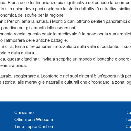
ica. È una delle testimonianze più significative del periodo tardo-imp
Un sito unico dove puoi esplorare la storia dell'attività estrattiva sic
conomica del soufre per la regione.
ani
: Per chi ama la natura, i Monti Sicani offrono sentieri panoramici 
o paradiso per gli amanti delle escursioni.
onente roccia, questo castello medievale è famoso per la sua architett
o l'atmosfera delle antiche battaglie.
Sicilia, Enna offre panorami mozzafiato sulla valle circostante. Il su
ria e dalla cultura.
ca, questa cittadina ti invita a scoprire un mondo di botteghe e opere 
erienza unica.
urale, soggiornare a Leonforte e nei suoi dintorni è un'opportunità pe
 storica, alle meraviglie naturali e culturali che circondano la zona, o
Chi siamo
Do
Ottieni una Webcam
Te
Time-Lapse Cantieri
Co