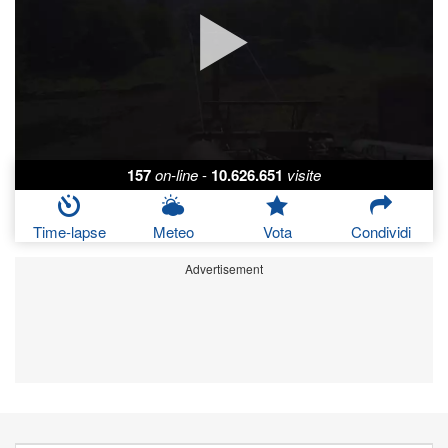
157
on-line
-
10.626.651
visite
Time-lapse
Meteo
Vota
Condividi
Advertisement