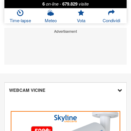
6
on-line
-
679.829
visite
Time-lapse
Meteo
Vota
Condividi
Advertisement
WEBCAM VICINE