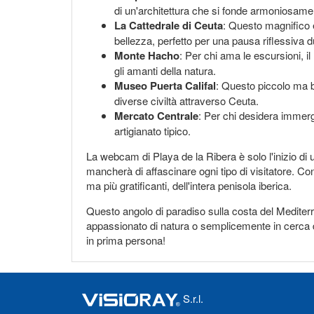
di un'architettura che si fonde armoniosame
La Cattedrale di Ceuta
: Questo magnifico ed
bellezza, perfetto per una pausa riflessiva du
Monte Hacho
: Per chi ama le escursioni, il
gli amanti della natura.
Museo Puerta Califal
: Questo piccolo ma b
diverse civiltà attraverso Ceuta.
Mercato Centrale
: Per chi desidera immerge
artigianato tipico.
La webcam di Playa de la Ribera è solo l'inizio di u
mancherà di affascinare ogni tipo di visitatore. Co
ma più gratificanti, dell'intera penisola iberica.
Questo angolo di paradiso sulla costa del Mediterr
appassionato di natura o semplicemente in cerca di 
in prima persona!
S.r.l.