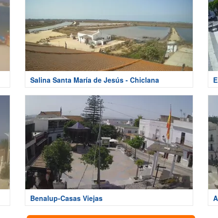
Salina Santa María de Jesús - Chiclana
E
Benalup-Casas Viejas
A