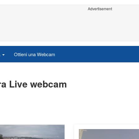
Advertisement
a
Ottieni una Webcam
era Live webcam