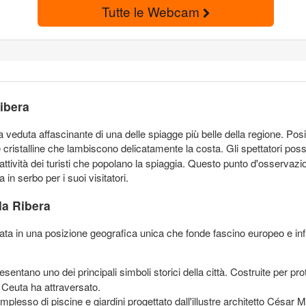
Tutte le Webcam
Ribera
 veduta affascinante di una delle spiagge più belle della regione. P
cristalline che lambiscono delicatamente la costa. Gli spettatori poss
ttività dei turisti che popolano la spiaggia. Questo punto d'osservazion
 in serbo per i suoi visitatori.
la Ribera
onata in una posizione geografica unica che fonde fascino europeo e inf
entano uno dei principali simboli storici della città. Costruite per prot
 Ceuta ha attraversato.
mplesso di piscine e giardini progettato dall'illustre architetto César M