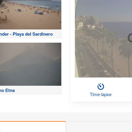
nder - Playa del Sardinero
no Etna
Time-lapse
E