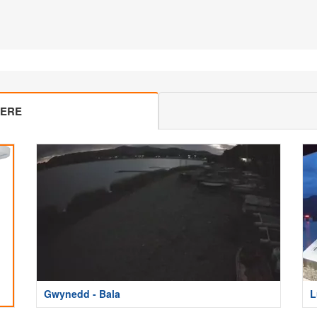
MERE
Gwynedd - Bala
L