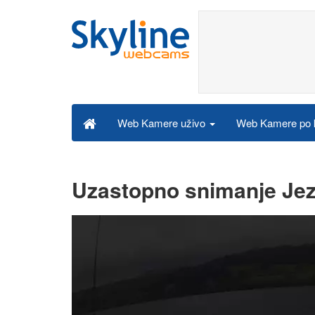
Web Kamere po k
Web Kamere uživo
Uzastopno snimanje Jez