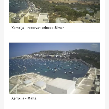
Xemxija - rezervat prirode Simar
Xemxija - Malta