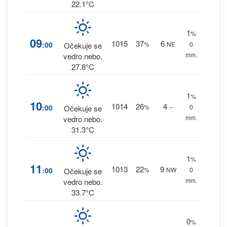
22.1°C
1
%
09
1015
37
6
:00
%
NE
0
Očekuje se
mm.
vedro nebo.
27.8°C
1
%
10
1014
26
4
:00
%
--
0
Očekuje se
mm.
vedro nebo.
31.3°C
1
%
11
1013
22
9
:00
%
NW
0
Očekuje se
mm.
vedro nebo.
33.7°C
0
%