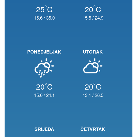
°
°
25
C
20
C
15.6
/
35.0
15.5
/
24.9
PONEDJELJAK
UTORAK
°
°
20
C
20
C
15.6
/
24.1
13.1
/
26.5
SRIJEDA
ČETVRTAK