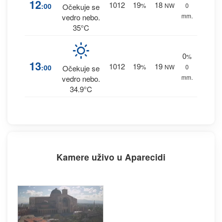
12
1012
19
18
:00
%
NW
0
Očekuje se
mm.
vedro nebo.
35°C
0
%
13
1012
19
19
:00
%
NW
0
Očekuje se
mm.
vedro nebo.
34.9°C
Kamere uživo u Aparecidi