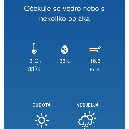
Očekuje se vedro nebo s
nekoliko oblaka
°
13
C /
33
16.6
%
°
33
C
Km/h
SUBOTA
NEDJELJA