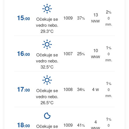
2
%
13
15
1009
37
:00
%
0
Očekuje se
NNW
mm.
vedro nebo.
29.3°C
1
%
10
16
1007
25
:00
%
0
Očekuje se
WNW
mm.
vedro nebo.
32.5°C
1
%
17
1008
34
4
:00
%
W
0
Očekuje se
mm.
vedro nebo.
26.5°C
1
%
4
18
1009
41
:00
%
0
Očekuje se
WNW