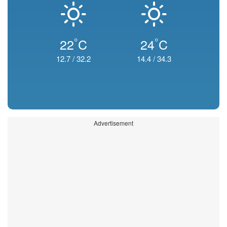
°
°
22
C
24
C
12.7
/
32.2
14.4
/
34.3
Advertisement