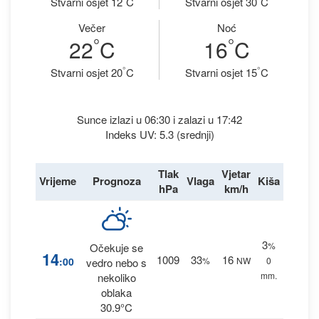
Stvarni osjet 12
C
Stvarni osjet 30
C
Večer
Noć
°
°
22
C
16
C
°
°
Stvarni osjet 20
C
Stvarni osjet 15
C
Sunce izlazi u 06:30 i zalazi u 17:42
Indeks UV: 5.3 (srednji)
Tlak
Vjetar
Vrijeme
Prognoza
Vlaga
Kiša
hPa
km/h
3
%
Očekuje se
14
1009
33
16
:00
%
NW
0
vedro nebo s
mm.
nekoliko
oblaka
30.9°C