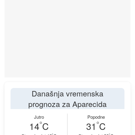
Današnja vremenska
prognoza za Aparecida
Jutro
Popodne
°
°
14
C
31
C
°
°