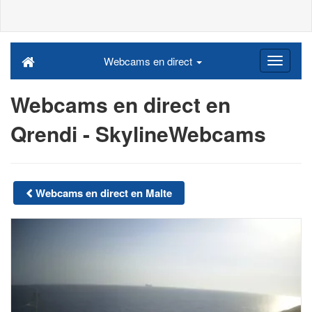
Webcams en direct
Webcams en direct en
Qrendi - SkylineWebcams
Webcams en direct en Malte