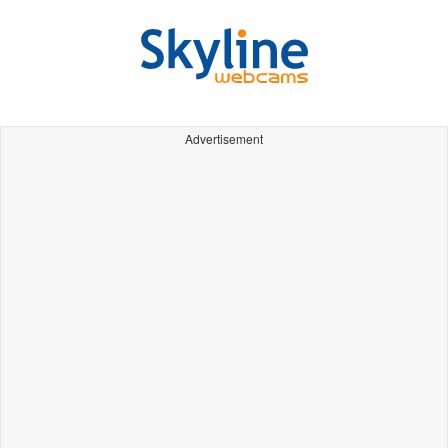
Advertisement