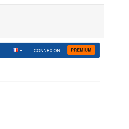
PREMIUM
CONNEXION