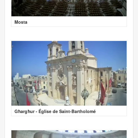
Mosta
Għargħur - Église de Saint-Bartholomé