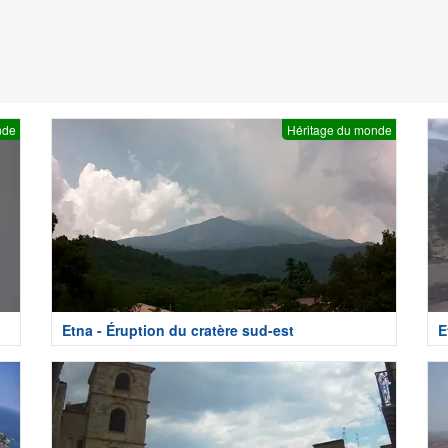
nde
Héritage du monde
Etna - Éruption du cratère sud-est
E