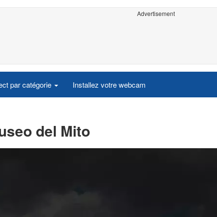
Advertisement
ct par catégorie
Installez votre webcam
useo del Mito