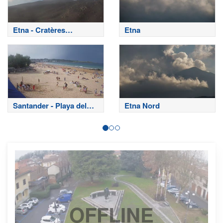
Etna - Cratères
Etna
sommitaux
Santander - Playa del
Etna Nord
Sardinero
OFFLINE