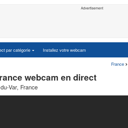
Advertisement
ct par catégorie
Installez votre webcam
France
France webcam en direct
-du-Var, France