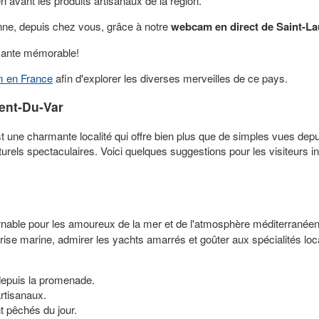
 avant les produits artisanaux de la région.
ne, depuis chez vous, grâce à notre
webcam en direct de Saint-La
axante mémorable!
 en France
afin d'explorer les diverses merveilles de ce pays.
ent-Du-Var
st une charmante localité qui offre bien plus que de simples vues dep
turels spectaculaires. Voici quelques suggestions pour les visiteurs i
urnable pour les amoureux de la mer et de l'atmosphère méditerranée
brise marine, admirer les yachts amarrés et goûter aux spécialités l
depuis la promenade.
artisanaux.
t pêchés du jour.