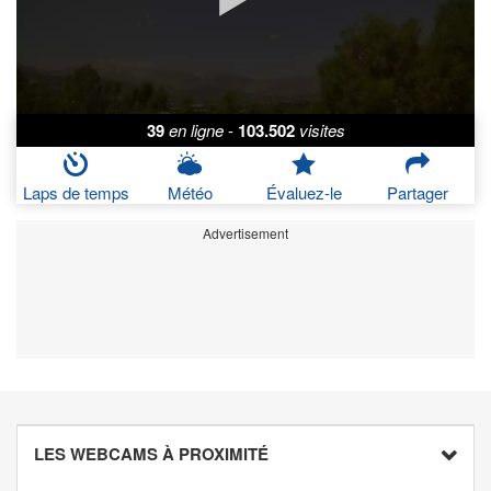
39
en ligne
-
103.502
visites
Laps de temps
Météo
Évaluez-le
Partager
Advertisement
LES WEBCAMS À PROXIMITÉ