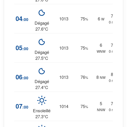
7
%
04
1013
75
6
:00
%
W
0 mm.
Dégagé
27.6°C
6
7
%
05
1013
75
:00
%
WNW
0 mm.
Dégagé
27.5°C
8
%
06
1013
76
8
:00
%
NW
0 mm.
Dégagé
27.4°C
5
7
%
07
1014
75
:00
%
NNW
0 mm.
Ensoleillé
27.3°C