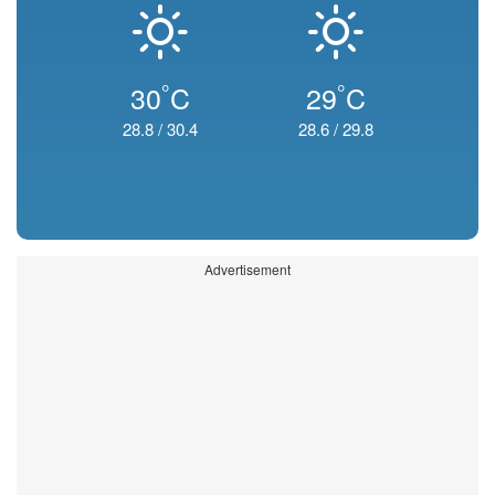
°
°
30
C
29
C
28.8
/
30.4
28.6
/
29.8
Advertisement