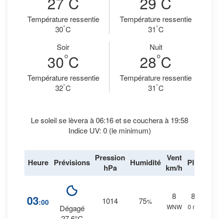
27
C
29
C
Température ressentie
Température ressentie
°
°
30
C
31
C
Soir
Nuit
°
°
30
C
28
C
Température ressentie
Température ressentie
°
°
32
C
31
C
Le soleil se lèvera à 06:16 et se couchera à 19:58
Indice UV: 0 (le minimum)
Pression
Vent
Heure
Prévisions
Humidité
Pluie
hPa
km/h
8
8
%
03
1014
75
:00
%
WNW
0 mm.
Dégagé
27.6°C