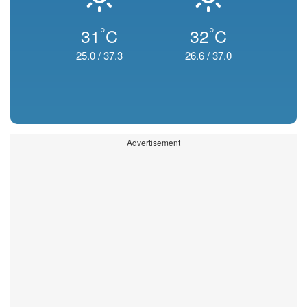
°
°
31
C
32
C
25.0
/
37.3
26.6
/
37.0
Advertisement