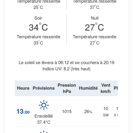
Température ressentie
Température ressentie
°
°
25
C
37
C
Soir
Nuit
°
°
34
C
27
C
Température ressentie
Température ressentie
°
°
33
C
27
C
Le soleil se lèvera à 06:12 et se couchera à 20:19
Indice UV: 8.2 (très haut)
Pression
Vent
Heure
Prévisions
Humidité
Pluie
hPa
km/h
10
1
%
13
1015
26
:00
%
SW
0 mm.
Ensoleillé
37.4°C