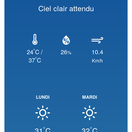
Ciel clair attendu
°
24
C /
26
10.4
%
°
37
C
Km/h
LUNDI
MARDI
°
°
31
C
32
C