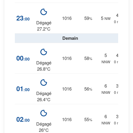
4
%
23
1016
59
5
:00
%
NW
0 mm.
Dégagé
27.2°C
Demain
5
4
%
00
1016
58
:00
%
NNW
0 mm.
Dégagé
26.8°C
6
3
%
01
1016
56
:00
%
NNW
0 mm.
Dégagé
26.4°C
6
3
%
02
1016
55
:00
%
NNW
0 mm.
Dégagé
26°C