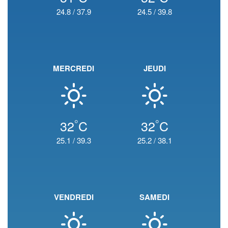
24.8
/
37.9
24.5
/
39.8
MERCREDI
JEUDI
°
°
32
C
32
C
25.1
/
39.3
25.2
/
38.1
VENDREDI
SAMEDI