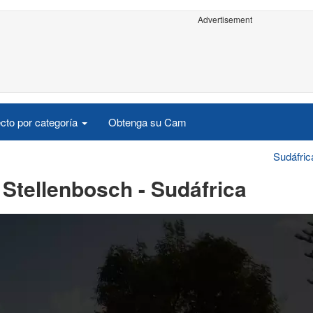
Advertisement
cto por categoría
Obtenga su Cam
Sudáfric
 Stellenbosch - Sudáfrica