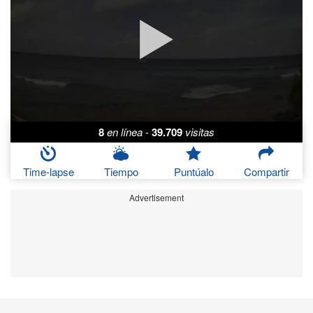
8
en línea
-
39.709
visitas
Time-lapse
Tiempo
Puntúalo
Compartir
Advertisement