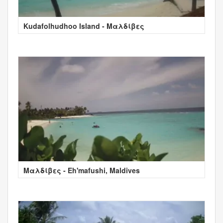
Kudafolhudhoo Island - Μαλδίβες
Μαλδίβες - Eh'mafushi, Maldives