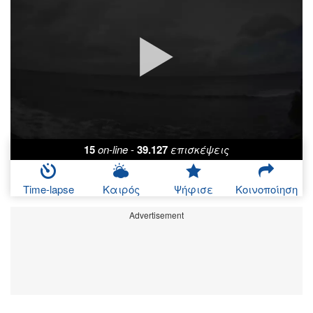
15
on-line
-
39.127
επισκέψεις
Time-lapse
Καιρός
Ψήφισε
Κοινοποίηση
Advertisement