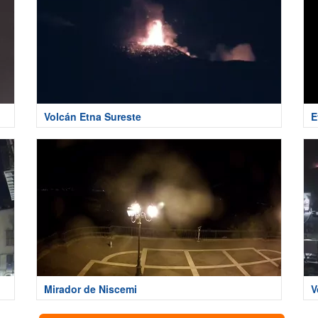
Volcán Etna Sureste
E
Mirador de Niscemi
V