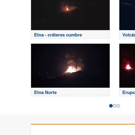
Etna - cráteres cumbre
Volcá
Etna Norte
Erupc