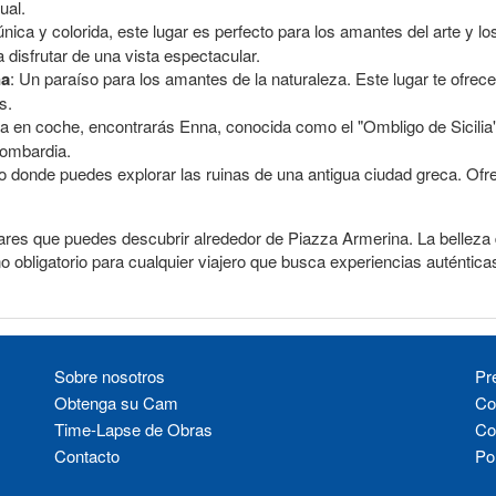
ual.
nica y colorida, este lugar es perfecto para los amantes del arte y 
disfrutar de una vista espectacular.
na
: Un paraíso para los amantes de la naturaleza. Este lugar te ofrec
s.
ia en coche, encontrarás Enna, conocida como el "Ombligo de Sicilia"
Lombardia.
no donde puedes explorar las ruinas de una antigua ciudad greca. Ofre
res que puedes descubrir alrededor de Piazza Armerina. La belleza de 
no obligatorio para cualquier viajero que busca experiencias auténticas.
Sobre nosotros
Pr
Obtenga su Cam
Co
Time-Lapse de Obras
Co
Contacto
Pol