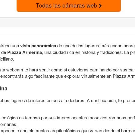
Todas las cámaras web
ofrece una
vista panorámica
de uno de los lugares más encantadores
l de
Piazza Armerina
, una ciudad rica en historia y tradiciones. La 
ciliano.
sta webcam te hará sentir como si estuvieras caminando por sus cal
 encontrarás algo fascinante que explorar virtualmente en Piazza Arm
ina
uchos lugares de interés en sus alrededores. A continuación, te pres
arqueológico es famoso por sus impresionantes mosaicos romanos pe
s romanas.
 imponente con elementos arquitectónicos que varían desde el barroco 