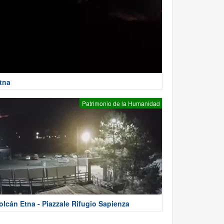
tna
Patrimonio de la Humanidad
olcán Etna - Piazzale Rifugio Sapienza