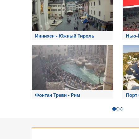
Иннихен - Южный Тироль
Нью-Й
Фонтан Треви - Рим
Порт