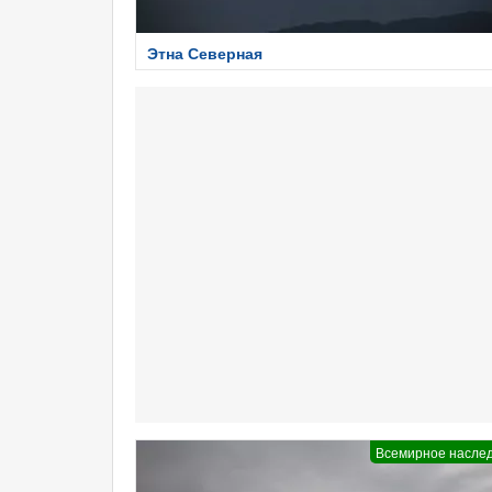
Этна Северная
Всемирное насле