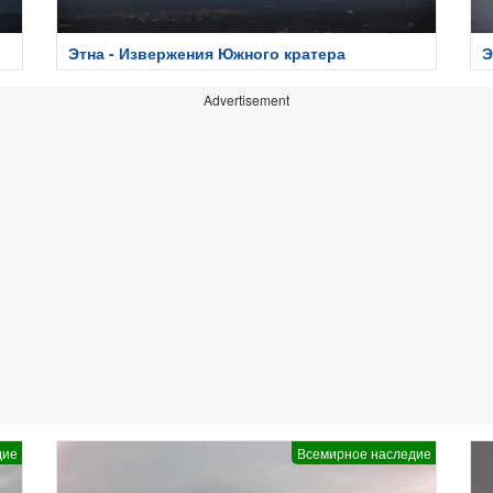
Этна - Извержения Южного кратера
Э
Advertisement
дие
Всемирное наследие