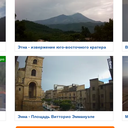
Этна - извержение юго-восточного кратера
В
дие
Энна - Площадь Витторио Эммануэле
М