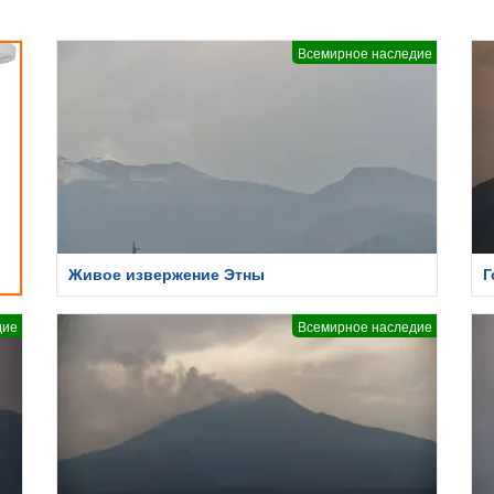
Всемирное наследие
Живое извержение Этны
Г
дие
Всемирное наследие