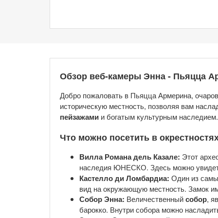
Обзор веб-камеры Энна - Пьяцца А
Добро пожаловать в Пьяцца Армерина, очаро
историческую местность, позволяя вам наслад
пейзажами
и богатым культурным наследием. Э
Что можно посетить в окрестностя
Вилла Романа дель Казале:
Этот архео
наследия ЮНЕСКО. Здесь можно увиде
Кастелло ди Ломбардиа:
Один из самы
вид на окружающую местность. Замок им
Собор Энна:
Величественный
собор
, я
барокко. Внутри собора можно наслади