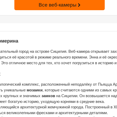
Все веб-камеры
рмерина
вательный город на острове Сицилия. Веб-камера открывает з
иться её красотой в режиме реального времени. Энна и её окр
то отличное место для тех, кто хочет погрузиться в историю и 
х
логический комплекс, расположенный неподалёку от Пьяцца Ар
ть уникальные
мозаики
, которые считаются одними из самых к
х крупных и значимых
замков
на Сицилии. Он возвышается над
еет богатую историю, уходящую корнями в средние века.
вляющийся архитектурной жемчужиной города. Построенный в XIV
ться великолепными фресками и архитектурными деталями.