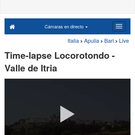
Cámaras en directo
Italia
Apulia
Bari
Live
Time-lapse Locorotondo -
Valle de Itria