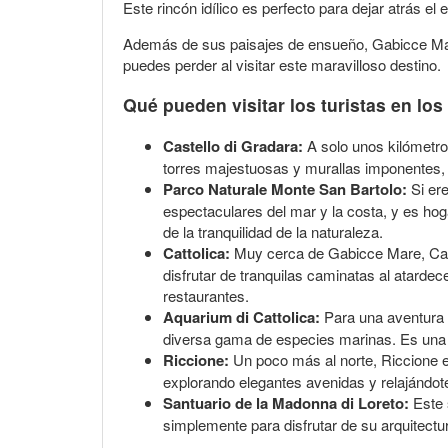
Este rincón idílico es perfecto para dejar atrás el 
Además de sus paisajes de ensueño, Gabicce Mare 
puedes perder al visitar este maravilloso destino.
Qué pueden visitar los turistas en lo
Castello di Gradara:
A solo unos kilómetro
torres majestuosas y murallas imponentes, 
Parco Naturale Monte San Bartolo:
Si ere
espectaculares del mar y la costa, y es hoga
de la tranquilidad de la naturaleza.
Cattolica:
Muy cerca de Gabicce Mare, Catto
disfrutar de tranquilas caminatas al atarde
restaurantes.
Aquarium di Cattolica:
Para una aventura ba
diversa gama de especies marinas. Es una e
Riccione:
Un poco más al norte, Riccione es
explorando elegantes avenidas y relajándot
Santuario de la Madonna di Loreto:
Este 
simplemente para disfrutar de su arquitectur