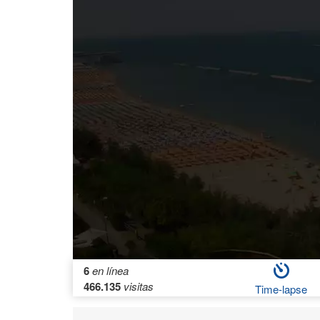
6
en línea
466.135
visitas
Time-lapse