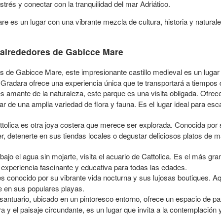
estrés y conectar con la tranquilidad del mar Adriático.
es un lugar con una vibrante mezcla de cultura, historia y naturale
s alrededores de Gabicce Mare
s de Gabicce Mare, este impresionante castillo medieval es un luga
Gradara ofrece una experiencia única que te transportará a tiempos 
s amante de la naturaleza, este parque es una visita obligada. Ofre
r de una amplia variedad de flora y fauna. Es el lugar ideal para esca
lica es otra joya costera que merece ser explorada. Conocida por s
cer, detenerte en sus tiendas locales o degustar deliciosos platos d
jo el agua sin mojarte, visita el acuario de Cattolica. Es el más gran
xperiencia fascinante y educativa para todas las edades.
 conocido por su vibrante vida nocturna y sus lujosas boutiques. Aquí 
e en sus populares playas.
santuario, ubicado en un pintoresco entorno, ofrece un espacio de paz
a y el paisaje circundante, es un lugar que invita a la contemplación 