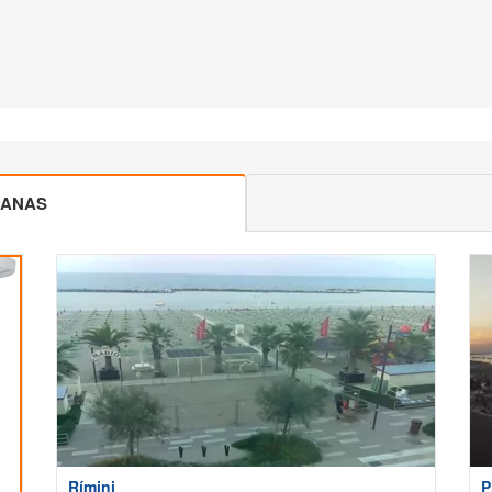
CANAS
Rímini
P