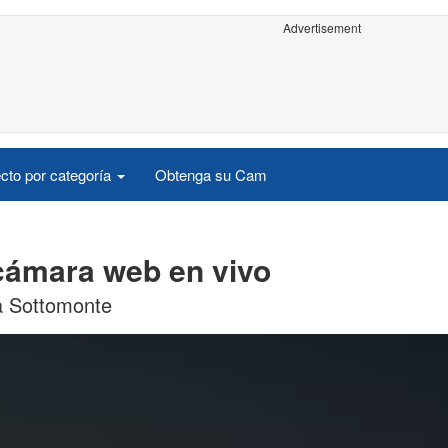
Advertisement
cto por categoría
Obtenga su Cam
cámara web en vivo
a Sottomonte