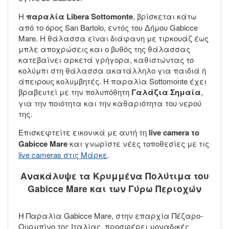
Η
παραλία Libera Sottomonte
, βρίσκεται κάτω
από το όρος San Bartolo, εντός του Δήμου Gabicce
Mare. Η θάλασσα είναι διάφανη με τιρκουάζ έως
μπλε αποχρώσεις και ο βυθός της θάλασσας
κατεβαίνει αρκετά γρήγορα, καθιστώντας το
κολύμπι στη θάλασσα ακατάλληλο για παιδιά ή
άπειρους κολυμβητές. Η παραλία Sottomonte έχει
βραβευτεί με την πολυπόθητη
Γαλάζια Σημαία
,
για την ποιότητα και την καθαριότητα του νερού
της.
Επισκεφτείτε εικονικά με αυτή τη
live
camera
το
Gabicce
Mare
και γνωρίστε νέες τοποθεσίες με τις
live cam
eras
στις Μάρκε
.
Ανακάλυψε τα Κρυμμένα Πολύτιμα του
Gabicce Mare και των Γύρω Περιοχών
Η Παραλία Gabicce Mare, στην επαρχία Πέζαρο-
Ουρμπίνο της Ιταλίας, προσφέρει μοναδικές