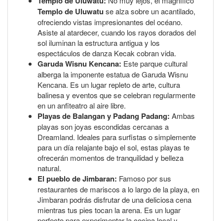
Templo de Uluwatu:
No muy lejos, el magnífico
Templo de Uluwatu
se alza sobre un acantilado,
ofreciendo vistas impresionantes del océano.
Asiste al atardecer, cuando los rayos dorados del
sol iluminan la estructura antigua y los
espectáculos de danza Kecak cobran vida.
Garuda Wisnu Kencana:
Este parque cultural
alberga la imponente estatua de Garuda Wisnu
Kencana. Es un lugar repleto de arte, cultura
balinesa y eventos que se celebran regularmente
en un anfiteatro al aire libre.
Playas de Balangan y Padang Padang:
Ambas
playas son joyas escondidas cercanas a
Dreamland. Ideales para surfistas o simplemente
para un día relajante bajo el sol, estas playas te
ofrecerán momentos de tranquilidad y belleza
natural.
El pueblo de Jimbaran:
Famoso por sus
restaurantes de mariscos a lo largo de la playa, en
Jimbaran podrás disfrutar de una deliciosa cena
mientras tus pies tocan la arena. Es un lugar
perfecto para experimentar la cocina local y