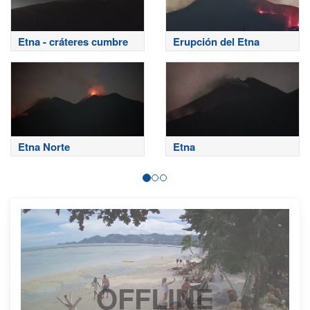
Etna - cráteres cumbre
Erupción del Etna
Etna Norte
Etna
OFFLINE