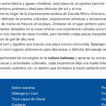
 arena blanca y aguas cristalinas, esta playa es un paraíso para los
torno pintoresco ideal para disfrutar del sol y el mar.
tural es hogar de la impresionante estatua de Garuda Wisnu Kencan
disfrutar de eventos culturales, exposiciones artísticas y actuacione
e mariscos frescos en la playa, Jimbaran es el lugar perfecto para 
rantes alineados en la costa ofrecen una experiencia culinaria única ba
con sus resorts de clase mundial, pero también cobija playas tranqui
 de golf de alto nivel.
el surf y aquellos que buscan una playa menos concurrida, Balangan o
en como lugares pintorescos para descansar y disfrutar del paisaje na
oportunidad de sumergirte en la
cultura balinesa
y apreciar su extrao
íacas y actividades culturales, cada experiencia deja una huella imbor
onexión auténtica con un destino que simboliza la fusión perfecta entr
Sobre nosotros
Pr
Obtenga su Cam
Co
Time-Lapse de Obras
Co
Contacto
Pol