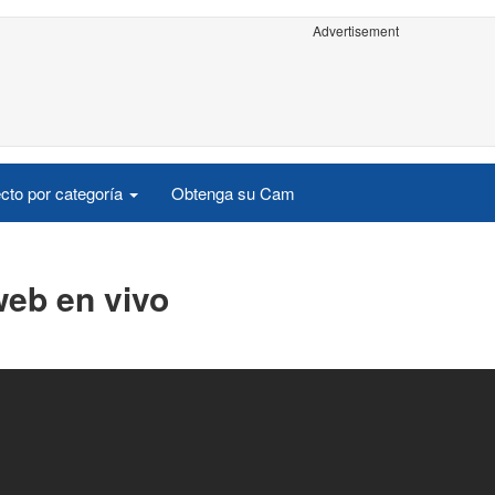
Advertisement
cto por categoría
Obtenga su Cam
web en vivo