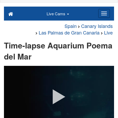
Live Cams
Spain
Canary Islands
Las Palmas de Gran Canaria
Live
Time-lapse Aquarium Poema
del Mar