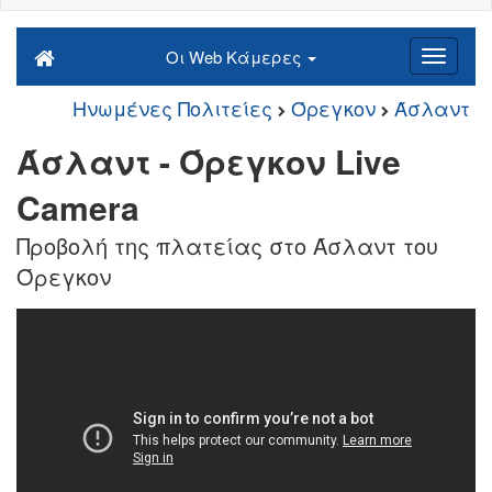
Οι Web Κάμερες
Ηνωμένες Πολιτείες
Όρεγκον
Άσλαντ
Άσλαντ - Όρεγκον Live
Camera
Προβολή της πλατείας στο Άσλαντ του
Όρεγκον