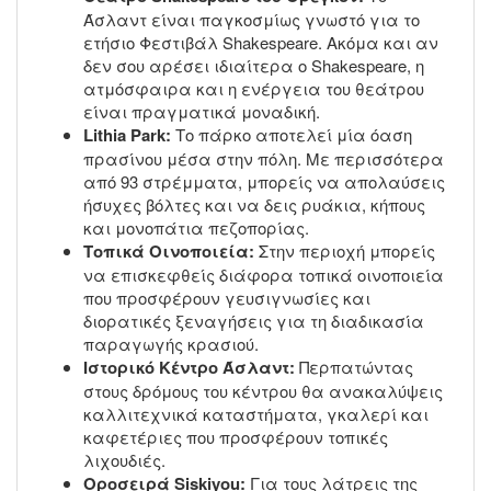
Άσλαντ είναι παγκοσμίως γνωστό για το
ετήσιο Φεστιβάλ Shakespeare. Ακόμα και αν
δεν σου αρέσει ιδιαίτερα ο Shakespeare, η
ατμόσφαιρα και η ενέργεια του θεάτρου
είναι πραγματικά μοναδική.
Lithia Park:
Το πάρκο αποτελεί μία όαση
πρασίνου μέσα στην πόλη. Με περισσότερα
από 93 στρέμματα, μπορείς να απολαύσεις
ήσυχες βόλτες και να δεις ρυάκια, κήπους
και μονοπάτια πεζοπορίας.
Τοπικά Οινοποιεία:
Στην περιοχή μπορείς
να επισκεφθείς διάφορα τοπικά οινοποιεία
που προσφέρουν γευσιγνωσίες και
διορατικές ξεναγήσεις για τη διαδικασία
παραγωγής κρασιού.
Ιστορικό Κέντρο Άσλαντ:
Περπατώντας
στους δρόμους του κέντρου θα ανακαλύψεις
καλλιτεχνικά καταστήματα, γκαλερί και
καφετέριες που προσφέρουν τοπικές
λιχουδιές.
Οροσειρά Siskiyou:
Για τους λάτρεις της