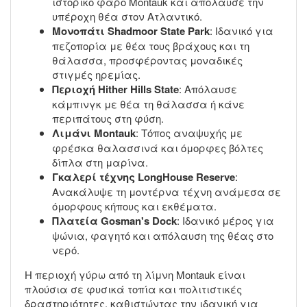
ιστορικό φάρο Montauk και απόλαυσε την
υπέροχη θέα στον Ατλαντικό.
Μονοπάτι Shadmoor State Park
: Ιδανικό για
πεζοπορία με θέα τους βράχους και τη
θάλασσα, προσφέροντας μοναδικές
στιγμές ηρεμίας.
Περιοχή Hither Hills State
: Απόλαυσε
κάμπινγκ με θέα τη θάλασσα ή κάνε
περιπάτους στη φύση.
Λιμάνι Montauk
: Τόπος αναψυχής με
φρέσκα θαλασσινά και όμορφες βόλτες
δίπλα στη μαρίνα.
Γκαλερί τέχνης LongHouse Reserve
:
Ανακάλυψε τη μοντέρνα τέχνη ανάμεσα σε
όμορφους κήπους και εκθέματα.
Πλατεία Gosman's Dock
: Ιδανικό μέρος για
ψώνια, φαγητό και απόλαυση της θέας στο
νερό.
Η περιοχή γύρω από τη λίμνη Montauk είναι
πλούσια σε φυσικά τοπία και πολιτιστικές
δραστηριότητες, καθιστώντας την ιδανική για