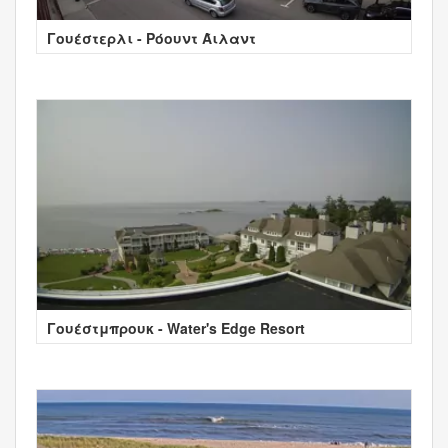
Γουέστερλι - Ρόουντ Άιλαντ
Γουέστμπρουκ - Water's Edge Resort