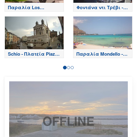
Παραλία Los
Φοντάνα ντι Τρέβι -
Cristianos - Τενερίφη -
Ρώμη
Tenerife
Schio - Πλατεία Piazza
Παραλία Mondello -
Rossi
Παλέρμο - Σικελία
OFFLINE