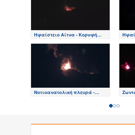
Ηφαίστειο Αίτνα - Κορυφή
Ηφαί
κρατήρων, Etna
πλευρ
Νοτιοανατολική πλευρά -
Ζωντα
Ηφαίστειο Αίτνα