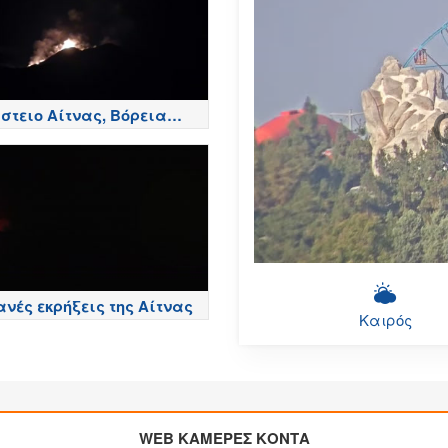
στειο Αίτνας, Βόρεια
ά - Etna
νές εκρήξεις της Αίτνας
Καιρός
WEB ΚΑΜΕΡΕΣ ΚΟΝΤΑ