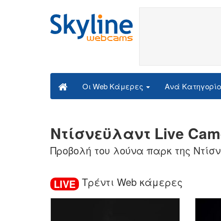
Ανά Κατηγορί
Οι Web Κάμερες
Ντίσνεϋλαντ Live Cam
Προβολή του λούνα παρκ της Ντίσ
Τρέντι Web κάμερες
LIVE