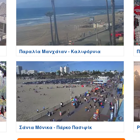
Παραλία Μανχάταν - Καλιφόρνια
Π
Σάντα Μόνικα - Πάρκο Πασιφίκ
Ρ