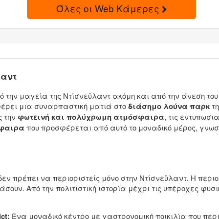
Όλες οι Web Κάμερες
λαντ
πό την μαγεία της Ντίσνεϋλαντ ακόμη και από την άνεση του
φέρει μια συναρπαστική ματιά στο
διάσημο λούνα παρκ
τη
ς την
φωτεινή και πολύχρωμη ατμόσφαιρα
, τις εντυπωσι
σφαιρα
που προσφέρεται από αυτό το μοναδικό μέρος, γνωστ
δεν πρέπει να περιοριστείς μόνο στην Ντίσνεϋλαντ. Η περ
σουν. Από την πολιτιστική ιστορία μέχρι τις υπέροχες φυσικ
ct:
Ένα μοναδικό κέντρο με γαστρονομική ποικιλία που περ