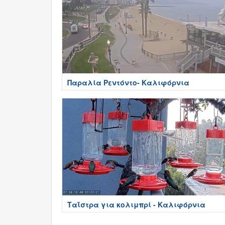
Παραλία Ρεντόντο- Καλιφόρνια
Ταΐστρα για κολιμπρί - Καλιφόρνια