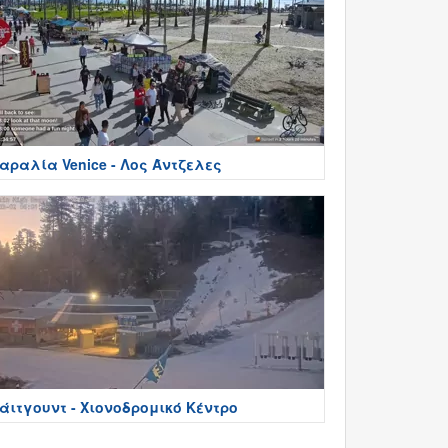
αραλία Venice - Λος Άντζελες
άιτγουντ - Χιονοδρομικό Κέντρο