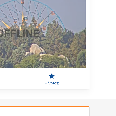
OFFLINE
Ψήφισε