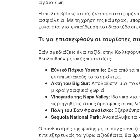
άγρια ζωή.
Η φωλιά βρίσκεται σε ένα προστατευμένο 
ασφάλεια. Με τη χρήση της κάμερας, μπορεί
ευκαιρία για εκπαίδευση και διασκέδαση, ε
Τι να επισκεφθούν οι τουρίστες σ
Εάν σχεδιάζεις ένα ταξίδι στην Καλιφόρνι
Ακολουθούν μερικές προτάσεις:
Εθνικό Πάρκο Yosemite:
Ένα από τα πι
εντυπωσιακούς καταρράκτες.
Ακτή του Big Sur:
Απολαύστε μια πανέμ
μικρά γραφικά χωριά.
Vineyards της Napa Valley:
Ιδανικό για 
περιηγηθείτε στους όμορφους αμπελώ
Πόλη του Σαν Φρανσίσκο:
Εξερεύνησε 
Sequoia National Park:
Ανακάλυψε τα γ
Ο συνδυασμός της φύσης με τη σύγχρονη ζω
είτε εξερευνάς τα γύρω αξιοθέατα, θα βρ