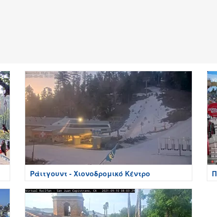
Ράιτγουντ - Χιονοδρομικό Κέντρο
Π