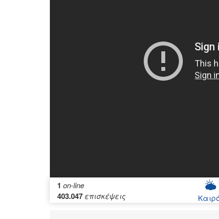
1
on-line
403.047
επισκέψεις
Καιρ