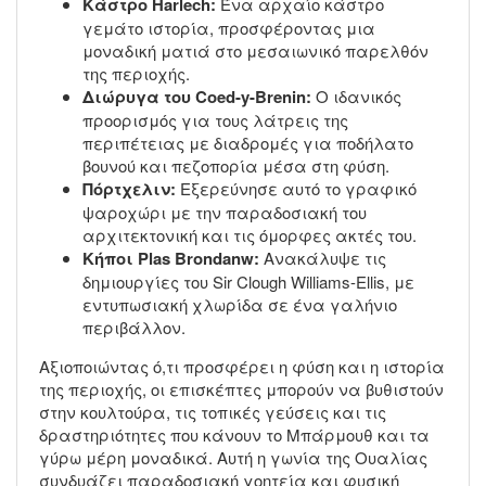
Κάστρο Harlech:
Ένα αρχαίο κάστρο
γεμάτο ιστορία, προσφέροντας μια
μοναδική ματιά στο μεσαιωνικό παρελθόν
της περιοχής.
Διώρυγα του Coed-y-Brenin:
Ο ιδανικός
προορισμός για τους λάτρεις της
περιπέτειας με διαδρομές για ποδήλατο
βουνού και πεζοπορία μέσα στη φύση.
Πόρτχελιν:
Εξερεύνησε αυτό το γραφικό
ψαροχώρι με την παραδοσιακή του
αρχιτεκτονική και τις όμορφες ακτές του.
Κήποι Plas Brondanw:
Ανακάλυψε τις
δημιουργίες του Sir Clough Williams-Ellis, με
εντυπωσιακή χλωρίδα σε ένα γαλήνιο
περιβάλλον.
Αξιοποιώντας ό,τι προσφέρει η φύση και η ιστορία
της περιοχής, οι επισκέπτες μπορούν να βυθιστούν
στην κουλτούρα, τις τοπικές γεύσεις και τις
δραστηριότητες που κάνουν το Μπάρμουθ και τα
γύρω μέρη μοναδικά. Αυτή η γωνία της Ουαλίας
συνδυάζει παραδοσιακή γοητεία και φυσική