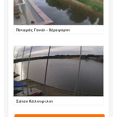
Ποταμός Γουάι - Χέρεφορντ
Σάτον Κόλντφιλντ