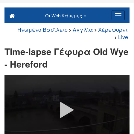
Οι Web Κάμερες
Ηνωμένο Βασίλειο
Αγγλία
Χέρεφορντ
Live
Time-lapse Γέφυρα Old Wye
- Hereford