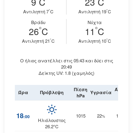
9
C
23
C
°
°
Aντιληπτή 7
C
Aντιληπτή 19
C
Βράδυ
Νύχτα
°
°
26
C
11
C
°
°
Aντιληπτή 21
C
Aντιληπτή 10
C
Ο ήλιος ανατέλλει στις 05:43 και δύει στις
20:49
Δείκτης UV: 1.8 (χαμηλός)
Πίεση
Άνεμος
Ώρα
Πρόβλεψη
Υγρασία
hPa
km/h
18
1015
22
16
:00
%
ΝΝΔ
Ηλιόλουστος
26.2°C