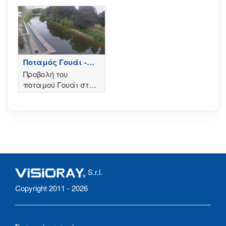
Ποταμός Γουάι -
Χέρεφορντ
Προβολή του
ποταμού Γουάι στο
Χέρεφορντ
S.r.l.
Copyright 2011 - 2026