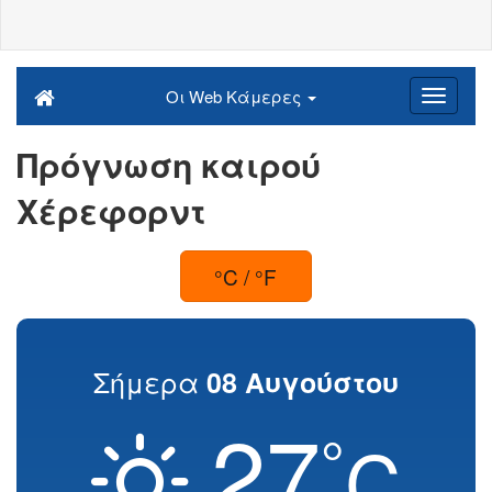
Οι Web Κάμερες
Πρόγνωση καιρού
Χέρεφορντ
°C / °F
Σήμερα
08 Αυγούστου
27
°
C