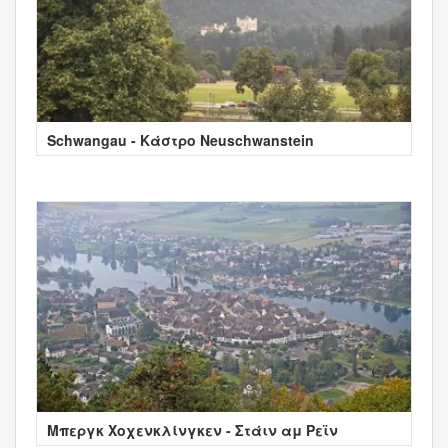
Schwangau - Κάστρο Neuschwanstein
Μπεργκ Χοχενκλίνγκεν - Στάιν αμ Ρεϊν