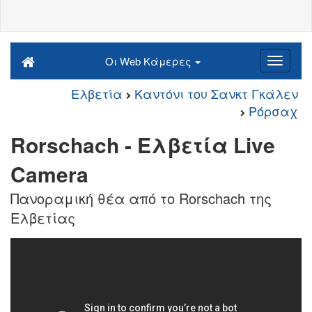
Οι Web Κάμερες
Ελβετία
Καντόνι του Σανκτ Γκάλεν
Ρόρσαχ
Rorschach - Ελβετία Live
Camera
Πανοραμική θέα από το Rorschach της
Ελβετίας