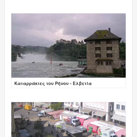
Καταρράκτες του Ρήνου - Ελβετία