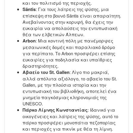
και τον πολιτισμό της περιοχής.
Säntis
: Για τους λάτρεις της φύσης, μια
επίσκεψη στο βουνό Säntis είναι απαραίτητη.
Ανεβαίνοντας στην κορυφή, θα έχεις την
ευκαιρία να απολαύσεις την εντυπωσιακή
θέα των ελβετικών Άλπεων.
Arbon
: Μια κοντινή πόλη με πανέμορφες
μεσαιωνικές δομές και παραλιακό δρόμο
για περίπατο. Το Arbon προσφέρει επίσης
ευκαιρίες για ποδηλασία και υπαίθριες
δραστηριότητες.
Αβαείο του St. Gallen
: Λίγο πιο μακριά,
αλλά απόλυτα αξιόλογο, το αβαείο του St.
Gallen, με την πλούσια ιστορία και την
εντυπωσιακή του βιβλιοθήκη, αποτελεί ένα
μνημείο παγκόσμιας κληρονομιάς της
UNESCO.
Πάρκο Λίμνης Κωνσταντίας
: Ιδανικό για
οικογένειες και λάτρεις της φύσης, αυτό το
πάρκο προσφέρει μονοπάτια πεζοπορίας
και περιοχές για πικνίκ με θέα τη λίμνη.