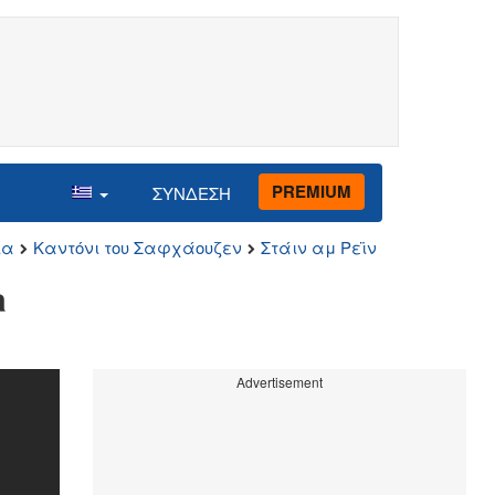
PREMIUM
ΣΥΝΔΕΣΗ
ία
Καντόνι του Σαφχάουζεν
Στάιν αμ Ρεϊν
a
Advertisement