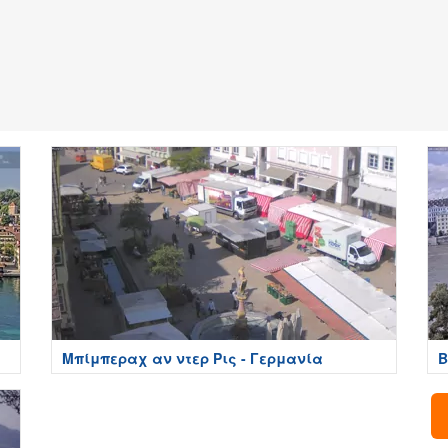
Μπίμπεραχ αν ντερ Ρις - Γερμανία
Β