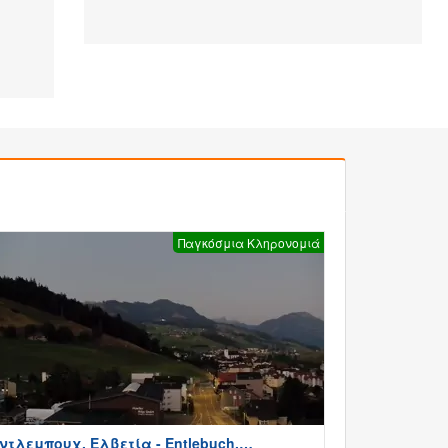
Παγκόσμια Κληρονομιά
ντλεμπουχ, Ελβετία - Entlebuch,