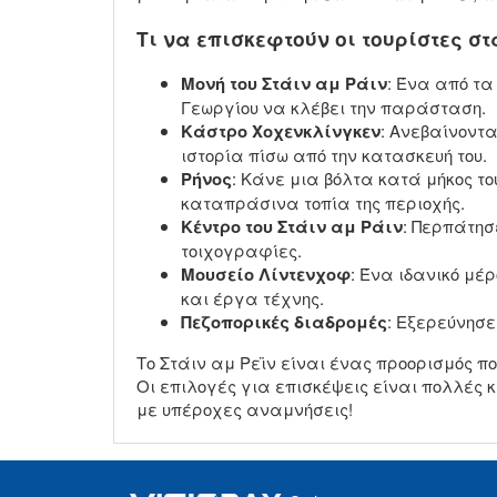
Τι να επισκεφτούν οι τουρίστες σ
Μονή του Στάιν αμ Ράιν
: Ένα από τα
Γεωργίου να κλέβει την παράσταση.
Κάστρο Χοχενκλίνγκεν
: Ανεβαίνοντ
ιστορία πίσω από την κατασκευή του.
Ρήνος
: Κάνε μια βόλτα κατά μήκος τ
καταπράσινα τοπία της περιοχής.
Κέντρο του Στάιν αμ Ράιν
: Περπάτησ
τοιχογραφίες.
Μουσείο Λίντενχοφ
: Ένα ιδανικό μέ
και έργα τέχνης.
Πεζοπορικές διαδρομές
: Εξερεύνησ
Το Στάιν αμ Ρεϊν είναι ένας προορισμός πο
Οι επιλογές για επισκέψεις είναι πολλές 
με υπέροχες αναμνήσεις!