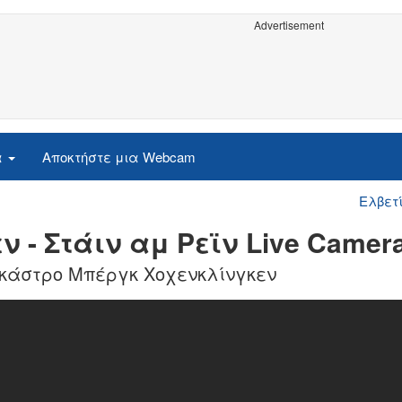
Advertisement
α
Αποκτήστε μια Webcam
Ελβετ
 - Στάιν αμ Ρεϊν Live Camer
ο κάστρο Μπέργκ Χοχενκλίνγκεν