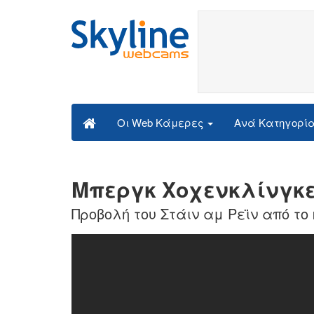
Ανά Κατηγορί
Οι Web Κάμερες
Μπεργκ Χοχενκλίνγκεν
Προβολή του Στάιν αμ Ρεϊν από τ