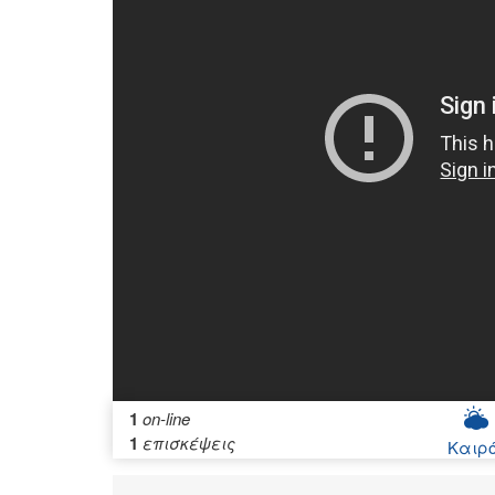
1
on-line
1
επισκέψεις
Καιρ