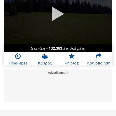
5
on-line
-
132.363
επισκέψεις
Time-lapse
Καιρός
Ψήφισε
Κοινοποίηση
Advertisement