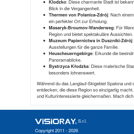
Klodzko
: Diese charmante Stadt ist bekannt
Blick in die Vergangenheit.
Thermen von Polanica-Zdrój
: Nach einem
ein perfekter Ort zur Erholung.
Masaryk-Broumov-Wanderweg
: Für Wan
Region und bietet spektakuläre Aussichten.
Muzeum Papiernictwa in Duszniki-Zdrój
Ausstellungen für die ganze Familie.
Heuscheuerngebirge
: Erkunde die beein
Panoramablicke.
Bystrzyca Kłodzka
: Diese malerische Stad
besonders lohnenswert.
Während du das Langlauf-Skigebiet Spalona und d
entdecken, die diese Region so einzigartig macht. D
und Kulturinteressierte gleichermaßen. Mach dich b
S.r.l.
Copyright 2011 - 2026