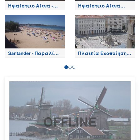
Ηφαίστειο Αίτνα -
Ηφαίστειο Αίτνα
Κορυφή κρατήρων,
Τώρα
Etna
Santander - Παραλία
Πλατεία Ενοποίηση
Playa del Sardinero -
Ιταλίας - Τεργέστη
Spain
OFFLINE