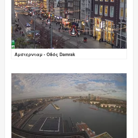
Άμστερνταμ - Οδός Damrak