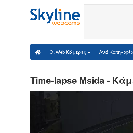
Ανά Κατηγορί
Οι Web Κάμερες
Time-lapse Msida - Κ