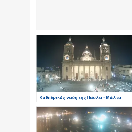
Καθεδρικός ναός της Πάολα - Μάλτα